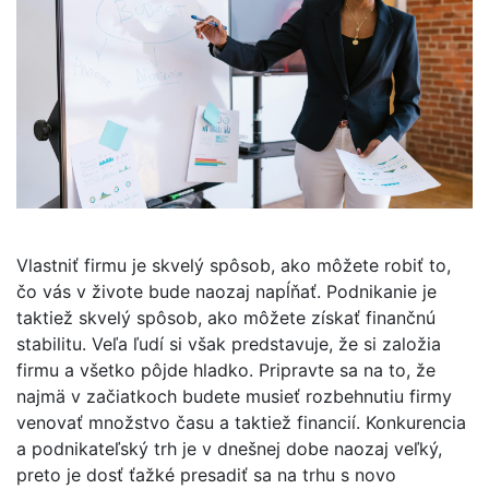
Vlastniť firmu je skvelý spôsob, ako môžete robiť to,
čo vás v živote bude naozaj napĺňať. Podnikanie je
taktiež skvelý spôsob, ako môžete získať finančnú
stabilitu. Veľa ľudí si však predstavuje, že si založia
firmu a všetko pôjde hladko. Pripravte sa na to, že
najmä v začiatkoch budete musieť rozbehnutiu firmy
venovať množstvo času a taktiež financií. Konkurencia
a podnikateľský trh je v dnešnej dobe naozaj veľký,
preto je dosť ťažké presadiť sa na trhu s novo