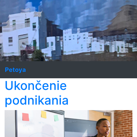
Petoya
Ukončenie
podnikania