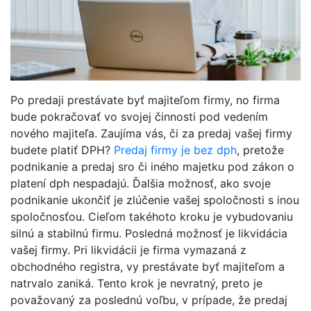
Po predaji prestávate byť majiteľom firmy, no firma
bude pokračovať vo svojej činnosti pod vedením
nového majiteľa. Zaujíma vás, či za predaj vašej firmy
budete platiť DPH?
Predaj firmy je bez dph
, pretože
podnikanie a predaj sro či iného majetku pod zákon o
platení dph nespadajú. Ďalšia možnosť, ako svoje
podnikanie ukončiť je zlúčenie vašej spoločnosti s inou
spoločnosťou. Cieľom takéhoto kroku je vybudovaniu
silnú a stabilnú firmu. Posledná možnosť je likvidácia
vašej firmy. Pri likvidácii je firma vymazaná z
obchodného registra, vy prestávate byť majiteľom a
natrvalo zaniká. Tento krok je nevratný, preto je
považovaný za poslednú voľbu, v prípade, že predaj