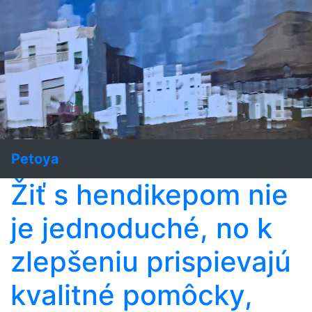
Petoya
Žiť s hendikepom nie
je jednoduché, no k
zlepšeniu prispievajú
kvalitné pomôcky,