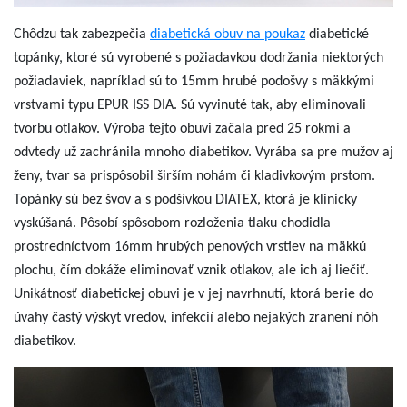
Chôdzu tak zabezpečia
diabetická obuv na poukaz
diabetické
topánky, ktoré sú vyrobené s požiadavkou dodržania niektorých
požiadaviek, napríklad sú to 15mm hrubé podošvy s mäkkými
vrstvami typu EPUR ISS DIA. Sú vyvinuté tak, aby eliminovali
tvorbu otlakov. Výroba tejto obuvi začala pred 25 rokmi a
odvtedy už zachránila mnoho diabetikov. Vyrába sa pre mužov aj
ženy, tvar sa prispôsobil širším nohám či kladivkovým prstom.
Topánky sú bez švov a s podšívkou DIATEX, ktorá je klinicky
vyskúšaná. Pôsobí spôsobom rozloženia tlaku chodidla
prostredníctvom 16mm hrubých penových vrstiev na mäkkú
plochu, čím dokáže eliminovať vznik otlakov, ale ich aj liečiť.
Unikátnosť diabetickej obuvi je v jej navrhnutí, ktorá berie do
úvahy častý výskyt vredov, infekcií alebo nejakých zranení nôh
diabetikov.