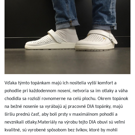
Vďaka týmto topánkam majú ich nositelia vyšší komfort a
pohodlie pri každodennom nosení, netvoria sa im otlaky a váha
chodidla sa rozloží rovnomerne na celú plochu. Okrem topánok
na bežné nosenie sa vyrábajú aj pracovné DIA topánky, majú
širšiu prednú časť, aby boli prsty v maximálnom pohodlí a
nevznikali otlaky.Materiály na výrobu tejto DIA obuvi sú veľmi
kvalitné, sú vyrobené spôsobom bez švíkov, ktoré by mohli