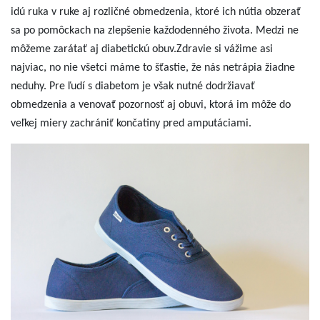
idú ruka v ruke aj rozličné obmedzenia, ktoré ich nútia obzerať
sa po pomôckach na zlepšenie každodenného života. Medzi ne
môžeme zarátať aj diabetickú obuv.Zdravie si vážime asi
najviac, no nie všetci máme to šťastie, že nás netrápia žiadne
neduhy. Pre ľudí s diabetom je však nutné dodržiavať
obmedzenia a venovať pozornosť aj obuvi, ktorá im môže do
veľkej miery zachrániť končatiny pred amputáciami.