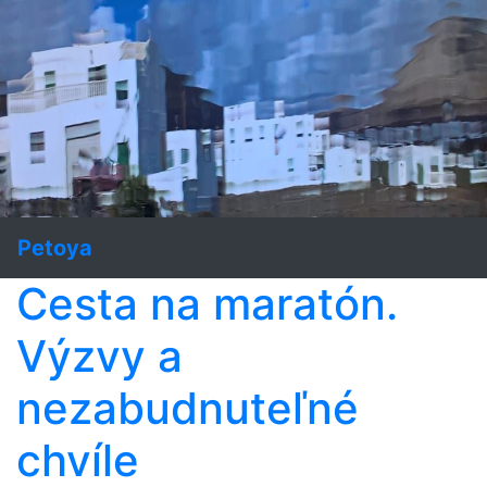
Petoya
Cesta na maratón.
Výzvy a
nezabudnuteľné
chvíle