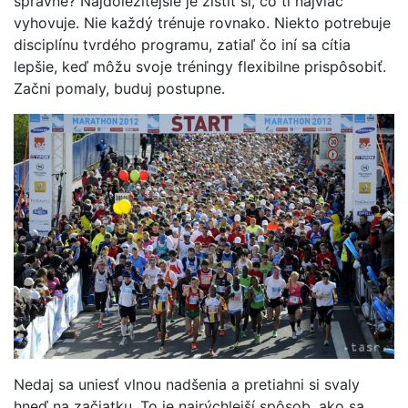
správne? Najdôležitejšie je zistiť si, čo ti najviac
vyhovuje. Nie každý trénuje rovnako. Niekto potrebuje
disciplínu tvrdého programu, zatiaľ čo iní sa cítia
lepšie, keď môžu svoje tréningy flexibilne prispôsobiť.
Začni pomaly, buduj postupne.
Nedaj sa uniesť vlnou nadšenia a pretiahni si svaly
hneď na začiatku. To je najrýchlejší spôsob, ako sa