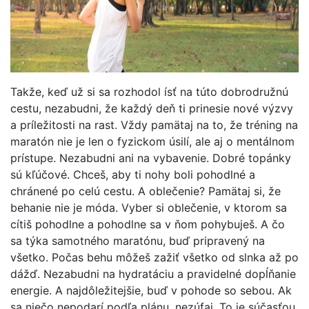
Takže, keď už si sa rozhodol ísť na túto dobrodružnú
cestu, nezabudni, že každý deň ti prinesie nové výzvy
a príležitosti na rast. Vždy pamätaj na to, že tréning na
maratón nie je len o fyzickom úsilí, ale aj o mentálnom
prístupe. Nezabudni ani na vybavenie. Dobré topánky
sú kľúčové. Chceš, aby ti nohy boli pohodlné a
chránené po celú cestu. A oblečenie? Pamätaj si, že
behanie nie je móda. Vyber si oblečenie, v ktorom sa
cítiš pohodlne a pohodlne sa v ňom pohybuješ. A čo
sa týka samotného maratónu, buď pripravený na
všetko. Počas behu môžeš zažiť všetko od slnka až po
dážď. Nezabudni na hydratáciu a pravidelné dopĺňanie
energie. A najdôležitejšie, buď v pohode so sebou. Ak
sa niečo nepodarí podľa plánu, nezúfaj. To je súčasťou