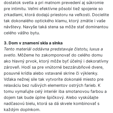
dostatok svetla a pri matnom prevedení aj súkromie
pre intimitu. Veľmi efektívne pôsobí tiež spojenie so
zrkadlami, ktorá dodajú priestoru na veľkosti. Docielite
tak dokonalého optického klamu, ktorý zmätie i vaše
návštevy. Navyše taká stena sa môže stať dominantou
celého vášho bytu.
3.
Dom v znamení skla a slnka
Tento materiál oddávna predstavuje čistotu, luxus a
svetlo
. Môžeme ho zakomponovať do celého domu
ako hlavný prvok, ktorý môže byť účelný i dekoratívny
zároveň. Hodí sa pre vnútorné bezzárubňové dvere,
posuvné krídla alebo vstavané skrine či výklenky.
Vďaka nežnej sile tak vytvoríte dokonalé miesto pre
relaxáciu bez rušivých elementov ostrých farieb. K
tomu vymaľujte celý interiér iba smotanovou farbou a
dojem tak bude úplne špičkový. Alebo vyskúšajte
nadčasovú bielu, ktorá sa dá skvele kombinovať s
každým doplnkom.