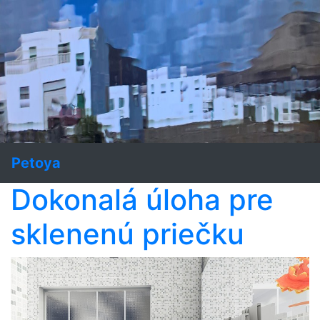
Petoya
Dokonalá úloha pre
sklenenú priečku