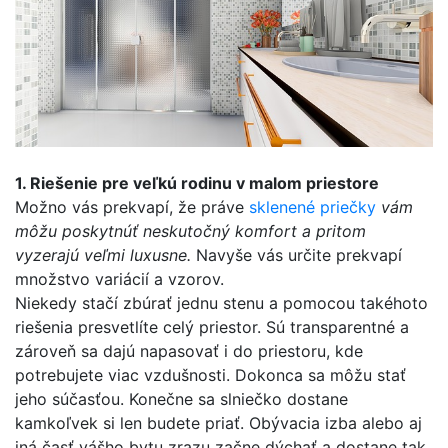
1.
Riešenie pre veľkú rodinu v malom priestore
Možno vás prekvapí, že práve
sklenené priečky
vám
môžu poskytnúť neskutočný komfort a pritom
vyzerajú veľmi luxusne.
Navyše vás určite prekvapí
množstvo variácií a vzorov.
Niekedy stačí zbúrať jednu stenu a pomocou takéhoto
riešenia presvetlíte celý priestor. Sú transparentné a
zároveň sa dajú napasovať i do priestoru, kde
potrebujete viac vzdušnosti. Dokonca sa môžu stať
jeho súčasťou. Konečne sa slniečko dostane
kamkoľvek si len budete priať. Obývacia izba alebo aj
iná časť vášho bytu zrazu začne dýchať a dostane tak