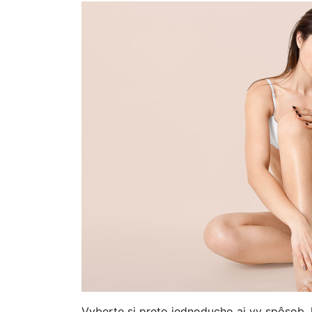
Vyberte si preto jednoducho aj vy spôsob, 