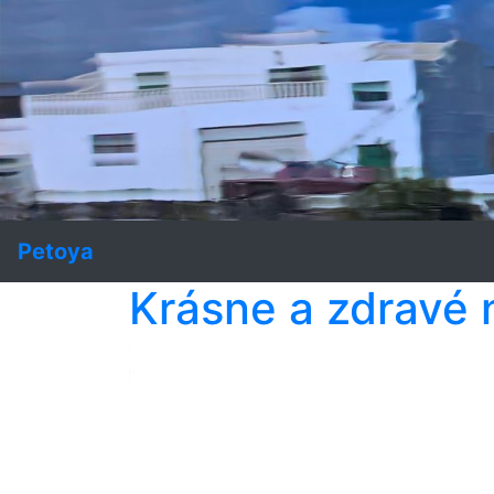
Petoya
Krásne a zdravé 