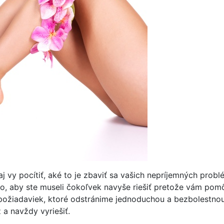
j vy pocítiť, aké to je zbaviť sa vašich nepríjemných pr
o, aby ste museli čokoľvek navyše riešiť pretože vám pom
iadaviek, ktoré odstránime jednoduchou a bezbolestnou 
a navždy vyriešiť.