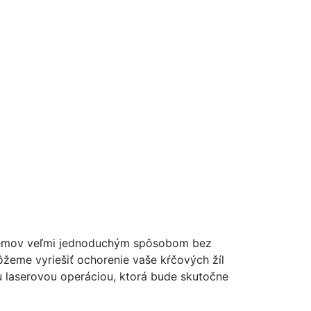
oblémov veľmi jednoduchým spôsobom bez
ôžeme vyriešiť ochorenie vaše kŕčových žíl
laserovou operáciou, ktorá bude skutočne