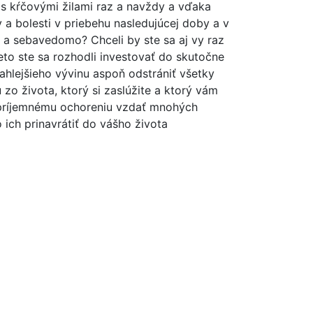
 s kŕčovými žilami raz a navždy a vďaka
a bolesti v priebehu nasledujúcej doby a v
re a sebavedomo? Chceli by ste sa aj vy raz
eto ste sa rozhodli investovať do skutočne
ahlejšieho vývinu aspoň odstrániť všetky
o života, ktorý si zaslúžite a ktorý vám
nepríjemnému ochoreniu vzdať mnohých
o ich prinavrátiť do vášho života