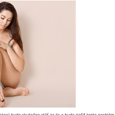
ktorý bude skutočne stáť za to a bude riešiť tento problém