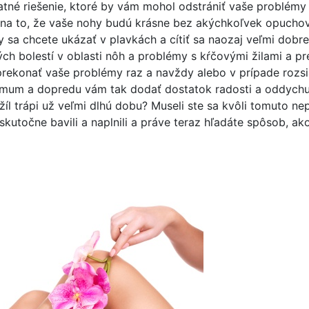
atné riešenie, ktoré by vám mohol odstrániť vaše problémy
 na to, že vaše nohy budú krásne bez akýchkoľvek opuchov 
aby sa chcete ukázať v plavkách a cítiť sa naozaj veľmi dob
ch bolestí v oblasti nôh a problémy s kŕčovými žilami a pr
 prekonať vaše problémy raz a navždy alebo v prípade rozsi
imum a dopredu vám tak dodať dostatok radosti a oddychu z
žíl trápi už veľmi dlhú dobu? Museli ste sa kvôli tomuto 
skutočne bavili a naplnili a práve teraz hľadáte spôsob, ak