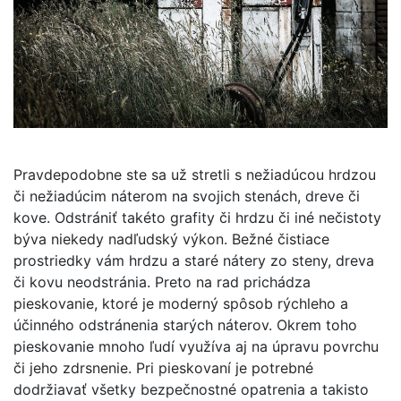
Pravdepodobne ste sa už stretli s nežiadúcou hrdzou
či nežiadúcim náterom na svojich stenách, dreve či
kove. Odstrániť takéto grafity či hrdzu či iné nečistoty
býva niekedy nadľudský výkon. Bežné čistiace
prostriedky vám hrdzu a staré nátery zo steny, dreva
či kovu neodstránia. Preto na rad prichádza
pieskovanie, ktoré je moderný spôsob rýchleho a
účinného odstránenia starých náterov. Okrem toho
pieskovanie mnoho ľudí využíva aj na úpravu povrchu
či jeho zdrsnenie. Pri pieskovaní je potrebné
dodržiavať všetky bezpečnostné opatrenia a takisto