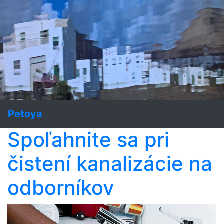
Petoya
Spoľahnite sa pri
čistení kanalizácie na
odborníkov