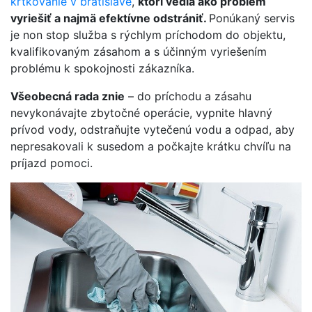
krtkovanie v bratislave
,
ktorí vedia ako problém
vyriešiť a najmä efektívne odstrániť.
Ponúkaný servis
je non stop služba s rýchlym príchodom do objektu,
kvalifikovaným zásahom a s účinným vyriešením
problému k spokojnosti zákazníka.
Všeobecná rada znie
– do príchodu a zásahu
nevykonávajte zbytočné operácie, vypnite hlavný
prívod vody, odstraňujte vytečenú vodu a odpad, aby
nepresakovali k susedom a počkajte krátku chvíľu na
príjazd pomoci.