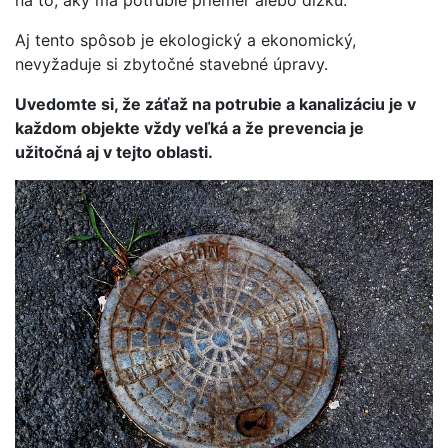
na to, aký má potrubie priemer alebo dĺžku.
Aj tento spôsob je ekologický a ekonomický,
nevyžaduje si zbytočné stavebné úpravy.
Uvedomte si, že záťaž na potrubie a kanalizáciu je v
každom objekte vždy veľká a že prevencia je
užitočná aj v tejto oblasti.