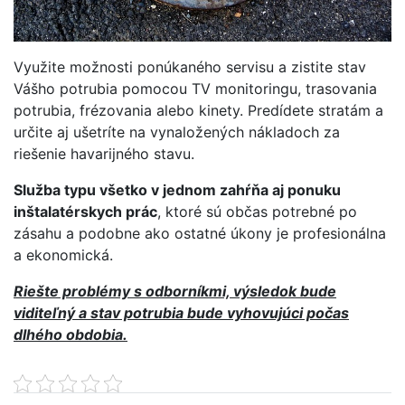
Využite možnosti ponúkaného servisu a zistite stav
Vášho potrubia pomocou TV monitoringu, trasovania
potrubia, frézovania alebo kinety. Predídete stratám a
určite aj ušetríte na vynaložených nákladoch za
riešenie havarijného stavu.
Služba typu všetko v jednom zahŕňa aj ponuku
inštalatérskych prác
, ktoré sú občas potrebné po
zásahu a podobne ako ostatné úkony je profesionálna
a ekonomická.
Riešte problémy s odborníkmi, výsledok bude
viditeľný a stav potrubia bude vyhovujúci počas
dlhého obdobia.