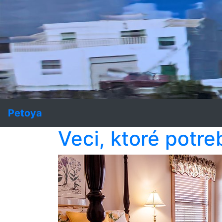
Petoya
Veci, ktoré potre