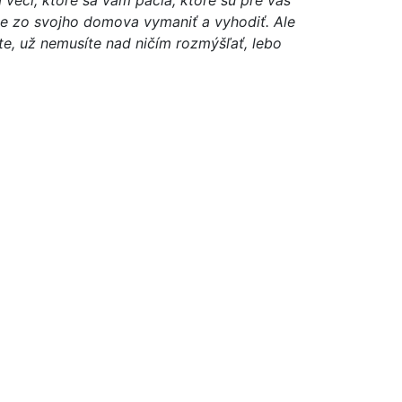
 veci, ktoré sa vám páčia, ktoré sú pre vás
cete zo svojho domova vymaniť a vyhodiť. Ale
ete, už nemusíte nad ničím rozmýšľať, lebo