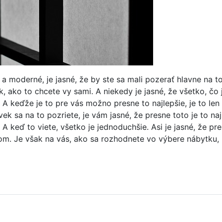
 moderné, je jasné, že by ste sa mali pozerať hlavne na to, 
k, ako to chcete vy sami. A niekedy je jasné, že všetko, č
. A keďže je to pre vás možno presne to najlepšie, je to le
ek sa na to pozriete, je vám jasné, že presne toto je to naj
 A keď to viete, všetko je jednoduchšie. Asi je jasné, že 
ňom. Je však na vás, ako sa rozhodnete vo výbere nábytku, 