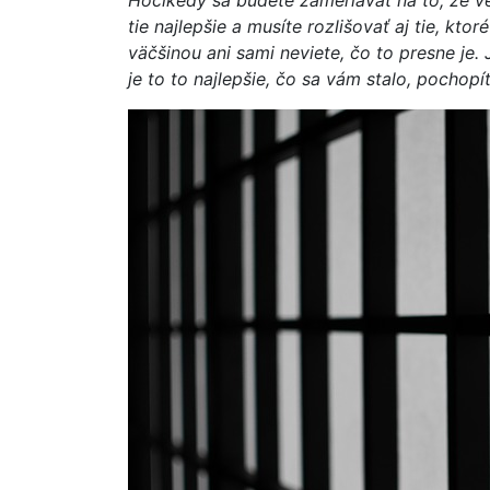
Hocikedy sa budete zameriavať na to, že vec
tie najlepšie a musíte rozlišovať aj tie, k
väčšinou ani sami neviete, čo to presne je. 
je to to najlepšie, čo sa vám stalo, pochopít