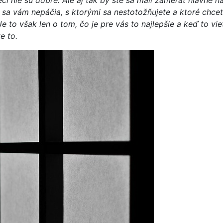
i nie sú dobré. Ale aj tak by ste sa mali zamerať hlavne na
toré sa vám nepáčia, s ktorými sa nestotožňujete a ktoré ch
Je to však len o tom, čo je pre vás to najlepšie a keď to vi
e to.