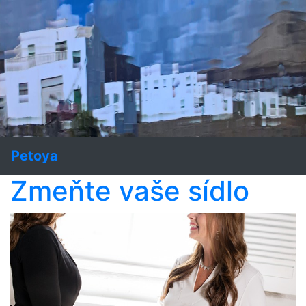
Petoya
Zmeňte vaše sídlo